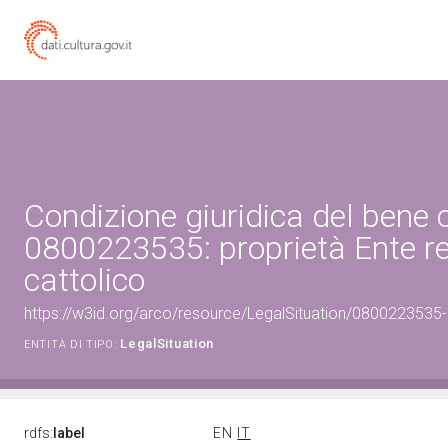
Condizione giuridica del bene 
0800223535: proprietà Ente re
cattolico
https://w3id.org/arco/resource/LegalSituation/0800223535-le
LegalSituation
ENTITÀ DI TIPO:
rdfs:
label
EN
IT