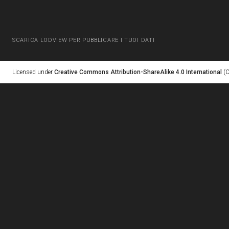
SCARICA LODVIEW PER PUBBLICARE I TUOI DATI
Licensed under
Creative Commons Attribution-ShareAlike 4.0 International
(C