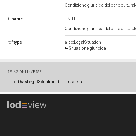
Condizione giuridica del bene cultura
l0:
name
EN
IT
Condizione giuridica del bene cultura
rdf:
type
a-cd:LegalSituation
Situazione giuridica
RELAZIONI INVERSE
è
a-cd:
hasLegalSituation
di
1 risorsa