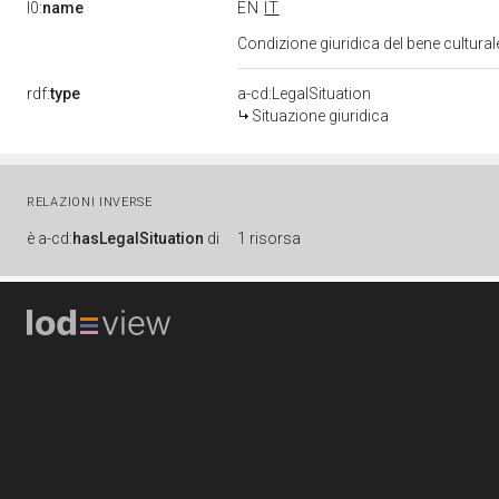
l0:
name
EN
IT
Condizione giuridica del bene cultura
rdf:
type
a-cd:LegalSituation
Situazione giuridica
RELAZIONI INVERSE
è
a-cd:
hasLegalSituation
di
1 risorsa