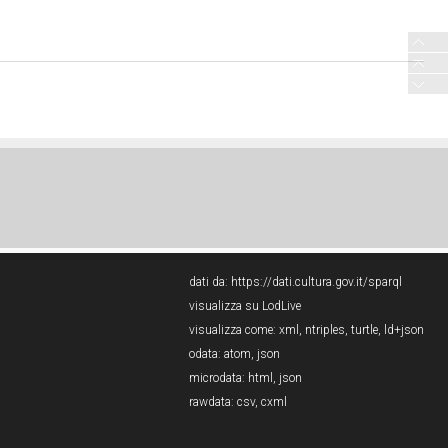
dati da:
https://dati.cultura.gov.it/sparql
visualizza su LodLive
visualizza come:
xml
,
ntriples
,
turtle
,
ld+json
odata:
atom
,
json
microdata:
html
,
json
rawdata:
csv
,
cxml