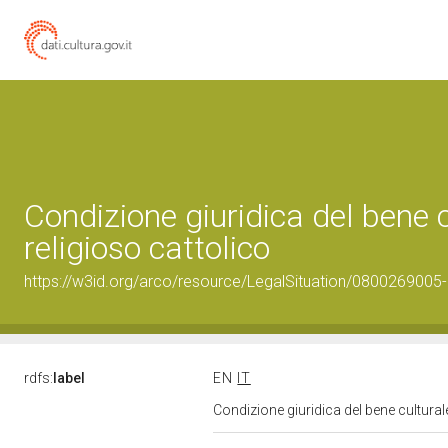
Condizione giuridica del bene
religioso cattolico
https://w3id.org/arco/resource/LegalSituation/0800269005-le
rdfs:
label
EN
IT
Condizione giuridica del bene cultura