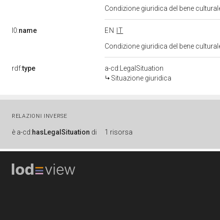
Condizione giuridica del bene cultura
l0:
name
EN
IT
Condizione giuridica del bene cultura
rdf:
type
a-cd:LegalSituation
Situazione giuridica
RELAZIONI INVERSE
è
a-cd:
hasLegalSituation
di
1 risorsa