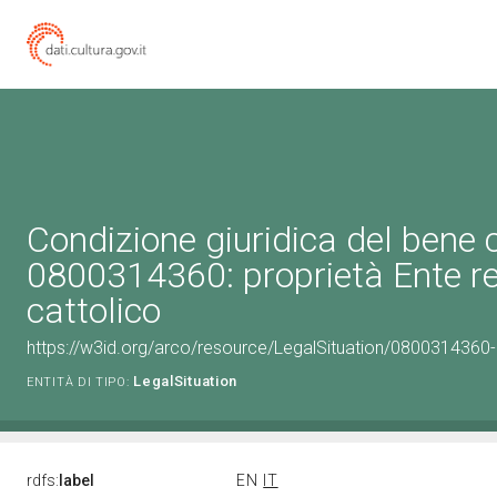
Condizione giuridica del bene 
0800314360: proprietà Ente re
cattolico
https://w3id.org/arco/resource/LegalSituation/0800314360-le
LegalSituation
ENTITÀ DI TIPO:
rdfs:
label
EN
IT