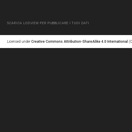
SCARICA LODVIEW PER PUBBLICARE I TUOI DATI
Licensed under
Creative Commons Attribution-ShareAlike 4.0 International
(C