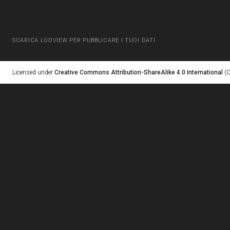
SCARICA LODVIEW PER PUBBLICARE I TUOI DATI
Licensed under
Creative Commons Attribution-ShareAlike 4.0 International
(C