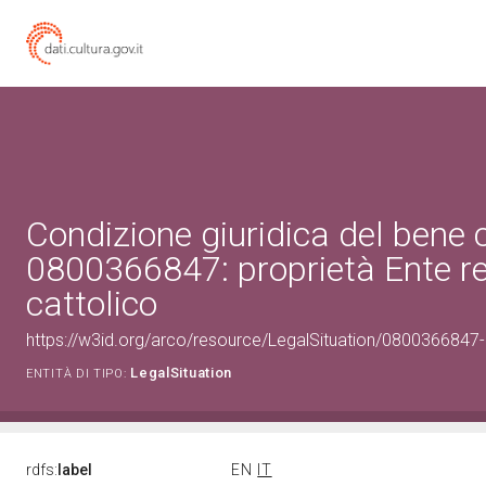
Condizione giuridica del bene 
0800366847: proprietà Ente re
cattolico
https://w3id.org/arco/resource/LegalSituation/0800366847-le
LegalSituation
ENTITÀ DI TIPO:
rdfs:
label
EN
IT