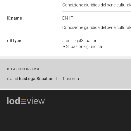
Condizione giuridica del bene cultura
l0:
name
EN
IT
Condizione giuridica del bene cultura
rdf:
type
a-cd:LegalSituation
Situazione giuridica
RELAZIONI INVERSE
è
a-cd:
hasLegalSituation
di
1 risorsa