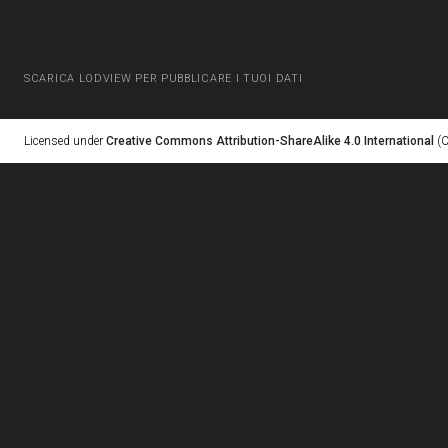
SCARICA LODVIEW PER PUBBLICARE I TUOI DATI
Licensed under
Creative Commons Attribution-ShareAlike 4.0 International
(C