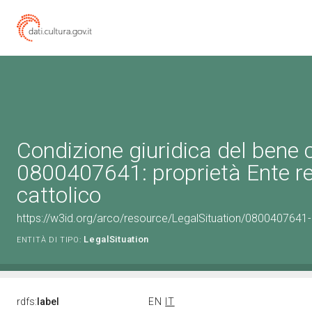
Condizione giuridica del bene 
0800407641: proprietà Ente re
cattolico
https://w3id.org/arco/resource/LegalSituation/0800407641-le
LegalSituation
ENTITÀ DI TIPO:
rdfs:
label
EN
IT