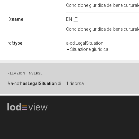
Condizione giuridica del bene cultura
l0:
name
EN
IT
Condizione giuridica del bene cultura
rdf:
type
a-cd:LegalSituation
Situazione giuridica
RELAZIONI INVERSE
è
a-cd:
hasLegalSituation
di
1 risorsa