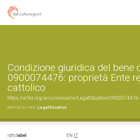
Condizione giuridica del bene 
0900074476: proprietà Ente re
cattolico
https://w3id.org/arco/resource/LegalSituation/0900074476-le
LegalSituation
ENTITÀ DI TIPO:
rdfs:
label
EN
IT