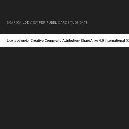
SCARICA LODVIEW PER PUBBLICARE I TUOI DATI
Licensed under
Creative Commons Attribution-ShareAlike 4.0 International
(C