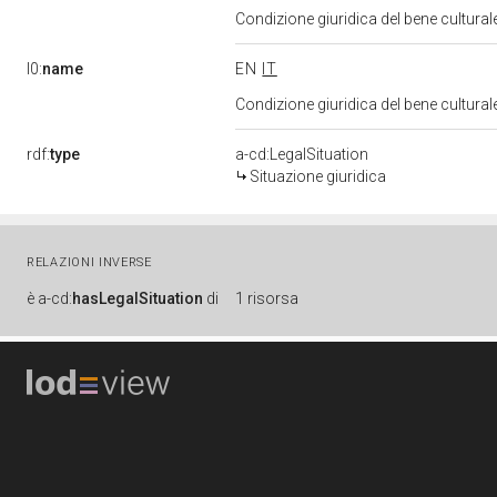
Condizione giuridica del bene cultural
l0:
name
EN
IT
Condizione giuridica del bene cultural
rdf:
type
a-cd:LegalSituation
Situazione giuridica
RELAZIONI INVERSE
è
a-cd:
hasLegalSituation
di
1 risorsa