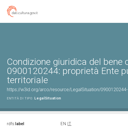
Condizione giuridica del bene 
0900120244: proprietà Ente p
territoriale
https://w3id.org/arco/resource/LegalSituation/0900120244-leg
LegalSituation
ENTITÀ DI TIPO:
rdfs:
label
EN
IT