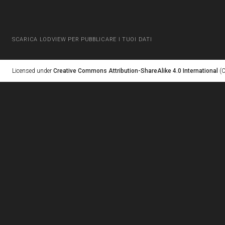
SCARICA LODVIEW PER PUBBLICARE I TUOI DATI
Licensed under
Creative Commons Attribution-ShareAlike 4.0 International
(C