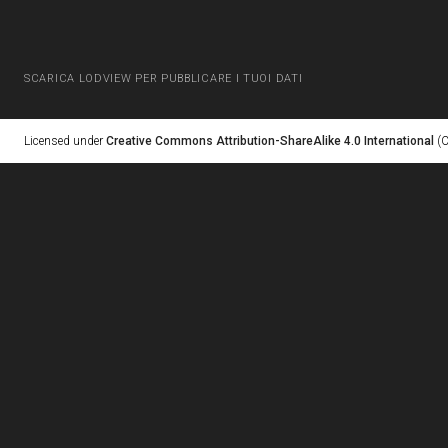
SCARICA LODVIEW PER PUBBLICARE I TUOI DATI
Licensed under
Creative Commons Attribution-ShareAlike 4.0 International
(C