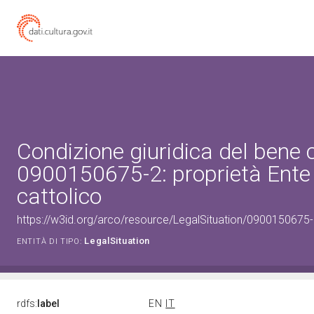
Condizione giuridica del bene 
0900150675-2: proprietà Ente 
cattolico
https://w3id.org/arco/resource/LegalSituation/0900150675-2-
LegalSituation
ENTITÀ DI TIPO:
rdfs:
label
EN
IT