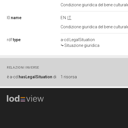
Condizione giuridica del bene cultura
l0:
name
EN
IT
Condizione giuridica del bene cultura
rdf:
type
a-cd:LegalSituation
Situazione giuridica
RELAZIONI INVERSE
è
a-cd:
hasLegalSituation
di
1 risorsa