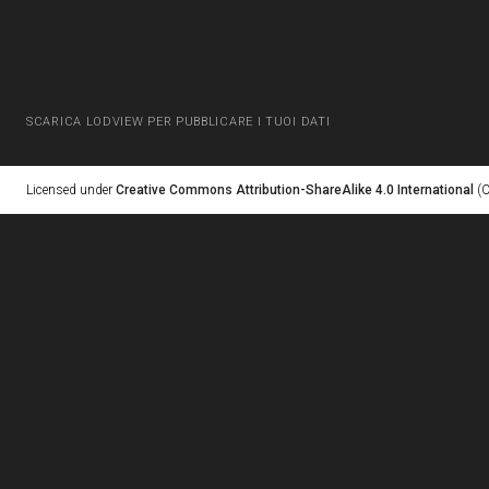
SCARICA LODVIEW PER PUBBLICARE I TUOI DATI
Licensed under
Creative Commons Attribution-ShareAlike 4.0 International
(C