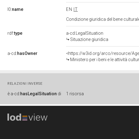
l0:
name
EN
IT
Condizione giuridica del bene cultura
rdf:
type
a-cd:LegalSituation
Situazione giuridica
a-cd:
hasOwner
<https://w3id.org/arco/resource/
Ministero per i beni e le attività cultur
RELAZIONI INVERSE
è
a-cd:
hasLegalSituation
di
1 risorsa