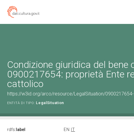
Condizione giuridica del bene 
0900217654: proprietà Ente re
cattolico
https://w3id.org/arco/resource/LegalSituation/0900217654-le
LegalSituation
ENTITÀ DI TIPO:
rdfs:
label
EN
IT