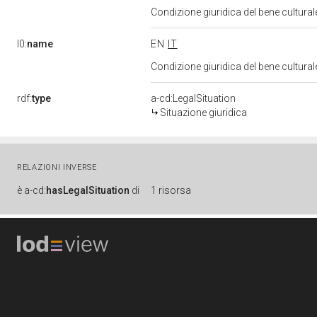
Condizione giuridica del bene cultura
l0:
name
EN
IT
Condizione giuridica del bene cultura
rdf:
type
a-cd:LegalSituation
Situazione giuridica
RELAZIONI INVERSE
è
a-cd:
hasLegalSituation
di
1 risorsa