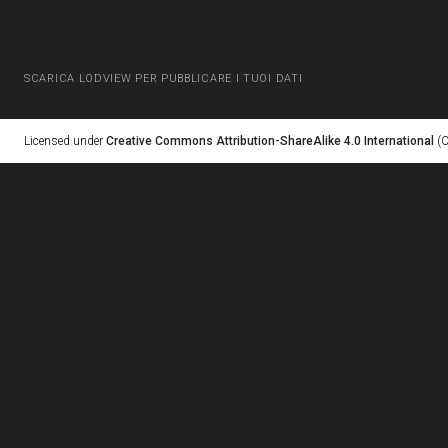
SCARICA LODVIEW PER PUBBLICARE I TUOI DATI
Licensed under
Creative Commons Attribution-ShareAlike 4.0 International
(C