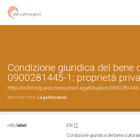
Condizione giuridica del bene 
0900281445-1: proprietà priv
https://w3id.org/arco/resource/LegalSituation/0900281445-1-
LegalSituation
ENTITÀ DI TIPO:
rdfs:
label
EN
IT
Condizione giuridica del bene cultura