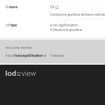
l0:
name
EN
IT
Condizione giuridica del bene cultura
rdf:
type
a-cd:LegalSituation
Situazione giuridica
RELAZIONI INVERSE
è
a-cd:
hasLegalSituation
di
1 risorsa