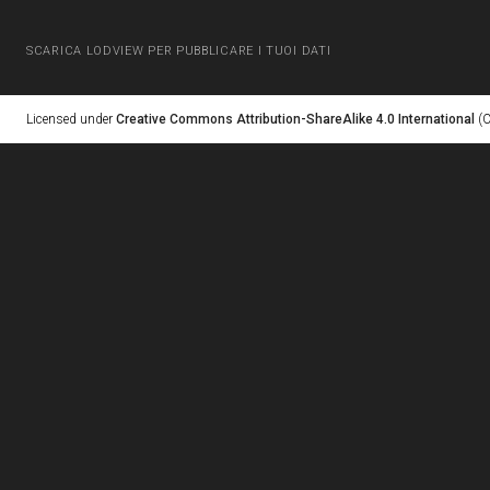
SCARICA LODVIEW PER PUBBLICARE I TUOI DATI
Licensed under
Creative Commons Attribution-ShareAlike 4.0 International
(C