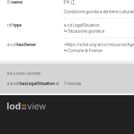
l0:
name
EN
IT
Condizione giuridica del bene cultural
rdf:
type
a-cd:LegalSituation
Situazione giuridica
a-cd:
hasOwner
<https://w3id.org/arco/resource/
Comune di Firenze
RELAZIONI INVERSE
è
a-cd:
hasLegalSituation
di
1 risorsa