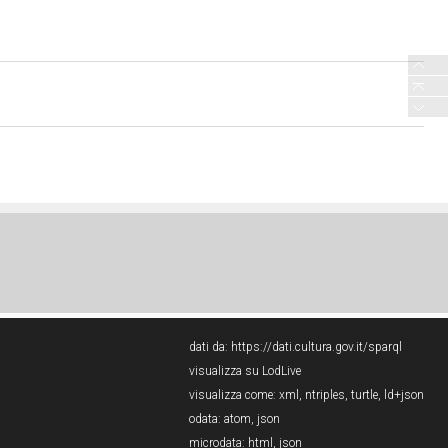
dati da:
https://dati.cultura.gov.it/sparql
visualizza su LodLive
visualizza come:
xml
,
ntriples
,
turtle
,
ld+json
odata:
atom
,
json
microdata:
html
,
json