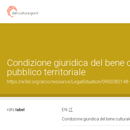
Condizione giuridica del bene
pubblico territoriale
https://w3id.org/arco/resource/LegalSituation/0900282148-leg
rdfs:
label
EN
IT
Condizione giuridica del bene cultural