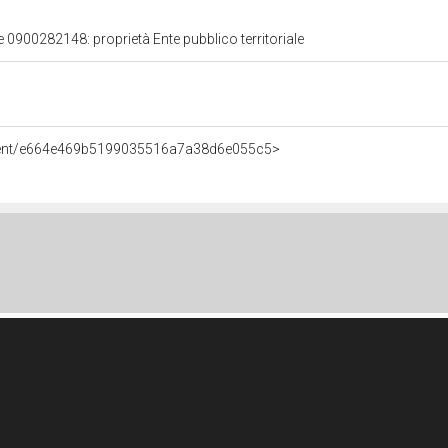
e 0900282148: proprietà Ente pubblico territoriale
Agent/e664e469b5199035516a7a38d6e055c5>