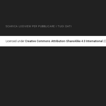
SCARICA LODVIEW PER PUBBLICARE I TUOI DATI
Licensed under
Creative Commons Attribution-ShareAlike 4.0 International
(C