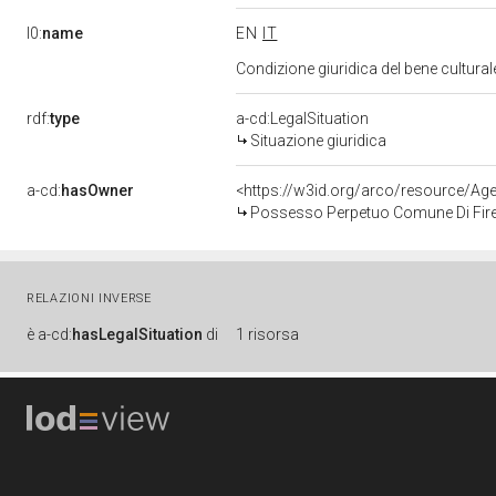
l0:
name
EN
IT
Condizione giuridica del bene cultura
rdf:
type
a-cd:LegalSituation
Situazione giuridica
a-cd:
hasOwner
<https://w3id.org/arco/resource/
Possesso Perpetuo Comune Di Fir
RELAZIONI INVERSE
è
a-cd:
hasLegalSituation
di
1 risorsa