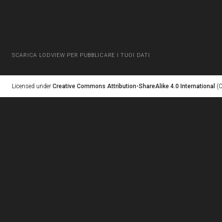
SCARICA LODVIEW PER PUBBLICARE I TUOI DATI
Licensed under
Creative Commons Attribution-ShareAlike 4.0 International
(C