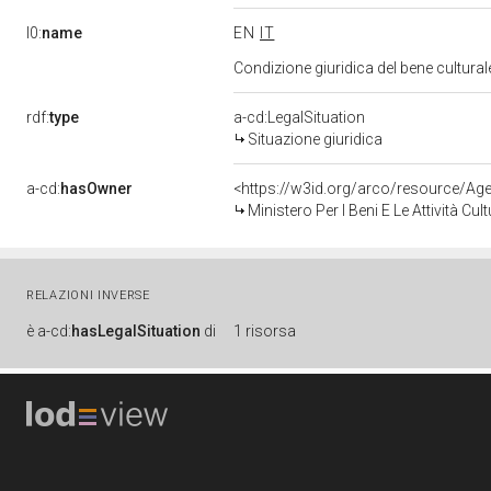
l0:
name
EN
IT
Condizione giuridica del bene cultura
rdf:
type
a-cd:LegalSituation
Situazione giuridica
a-cd:
hasOwner
<https://w3id.org/arco/resource/
Ministero Per I Beni E Le Attività 
RELAZIONI INVERSE
è
a-cd:
hasLegalSituation
di
1 risorsa