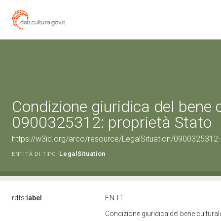
Condizione giuridica del bene 
0900325312: proprietà Stato
https://w3id.org/arco/resource/LegalSituation/0900325312-le
LegalSituation
ENTITÀ DI TIPO:
rdfs:
label
EN
IT
Condizione giuridica del bene cultura