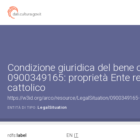
Condizione giuridica del bene 
0900349165: proprietà Ente re
cattolico
https://w3id.org/arco/resource/LegalSituation/0900349165-le
LegalSituation
ENTITÀ DI TIPO:
rdfs:
label
EN
IT