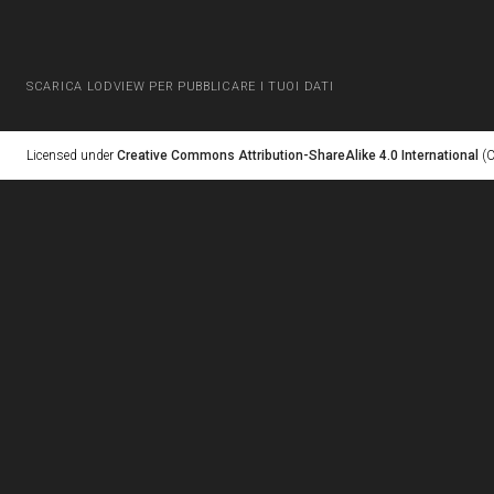
SCARICA LODVIEW PER PUBBLICARE I TUOI DATI
Licensed under
Creative Commons Attribution-ShareAlike 4.0 International
(C