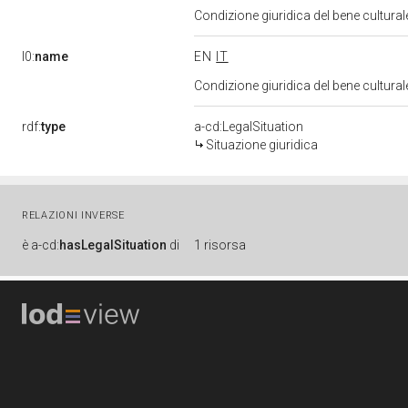
Condizione giuridica del bene cultura
l0:
name
EN
IT
Condizione giuridica del bene cultura
rdf:
type
a-cd:LegalSituation
Situazione giuridica
RELAZIONI INVERSE
è
a-cd:
hasLegalSituation
di
1 risorsa