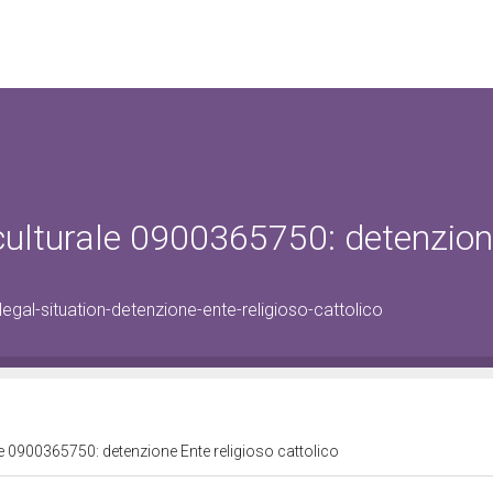
 culturale 0900365750: detenzio
gal-situation-detenzione-ente-religioso-cattolico
le 0900365750: detenzione Ente religioso cattolico