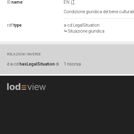
l0:
name
EN
IT
Condizione giuridica del bene cultura
rdf:
type
a-cd:LegalSituation
Situazione giuridica
RELAZIONI INVERSE
è
a-cd:
hasLegalSituation
di
1 risorsa