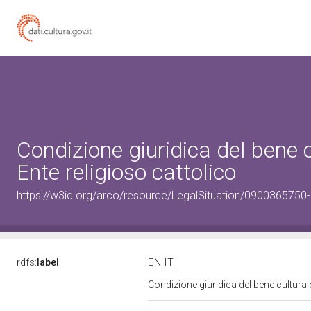
Condizione giuridica del bene
Ente religioso cattolico
https://w3id.org/arco/resource/LegalSituation/0900365750-le
rdfs:
label
EN
IT
Condizione giuridica del bene cultura