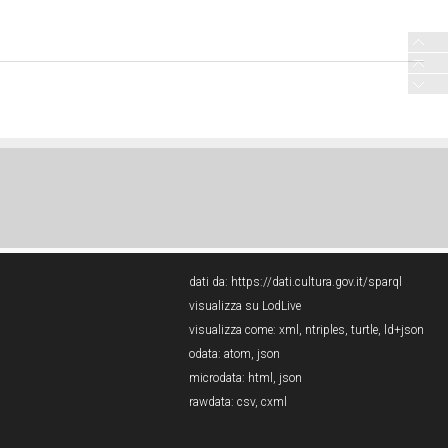
dati da:
https://dati.cultura.gov.it/sparql
visualizza su LodLive
visualizza come:
xml
,
ntriples
,
turtle
,
ld+json
odata:
atom
,
json
microdata:
html
,
json
rawdata:
csv
,
cxml