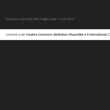
SCARICA LODVIEW PER PUBBLICARE I TUOI DATI
Licensed under
Creative Commons Attribution-ShareAlike 4.0 International
(C