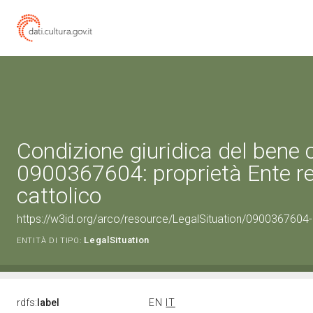
Condizione giuridica del bene 
0900367604: proprietà Ente re
cattolico
https://w3id.org/arco/resource/LegalSituation/0900367604-le
LegalSituation
ENTITÀ DI TIPO:
rdfs:
label
EN
IT