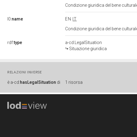
Condizione giuridica del bene cultura
l0:
name
EN
IT
Condizione giuridica del bene cultura
rdf:
type
a-cd:LegalSituation
Situazione giuridica
RELAZIONI INVERSE
è
a-cd:
hasLegalSituation
di
1 risorsa