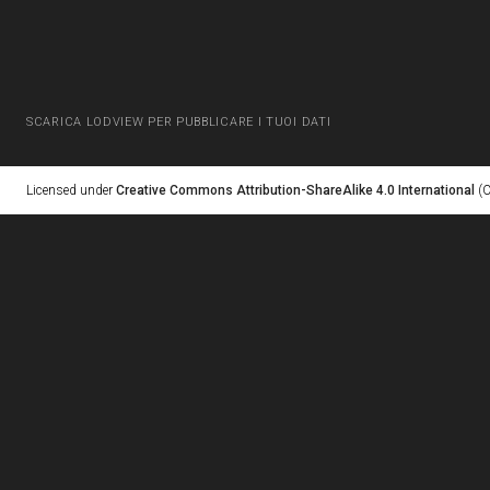
SCARICA LODVIEW PER PUBBLICARE I TUOI DATI
Licensed under
Creative Commons Attribution-ShareAlike 4.0 International
(C