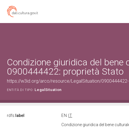
Condizione giuridica del bene 
0900444422: proprietà Stato
https://w3id.org/arco/resource/LegalSituation/0900444422-le
LegalSituation
ENTITÀ DI TIPO:
rdfs:
label
EN
IT
Condizione giuridica del bene cultura