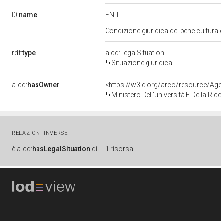
l0:
name
EN
IT
Condizione giuridica del bene cultura
rdf:
type
a-cd:LegalSituation
Situazione giuridica
a-cd:
hasOwner
<https://w3id.org/arco/resource/A
Ministero Dell'università E Della Rice
RELAZIONI INVERSE
è
a-cd:
hasLegalSituation
di
1 risorsa