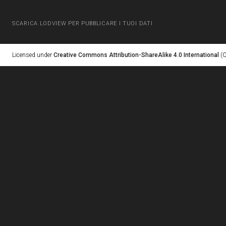
SCARICA LODVIEW PER PUBBLICARE I TUOI DATI
Licensed under
Creative Commons Attribution-ShareAlike 4.0 International
(C