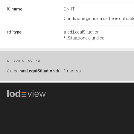
l0:
name
EN
IT
Condizione giuridica del bene cultura
rdf:
type
a-cd:LegalSituation
Situazione giuridica
RELAZIONI INVERSE
è
a-cd:
hasLegalSituation
di
1 risorsa