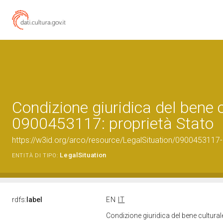
Condizione giuridica del bene 
0900453117: proprietà Stato
https://w3id.org/arco/resource/LegalSituation/0900453117-le
LegalSituation
ENTITÀ DI TIPO:
rdfs:
label
EN
IT
Condizione giuridica del bene cultura