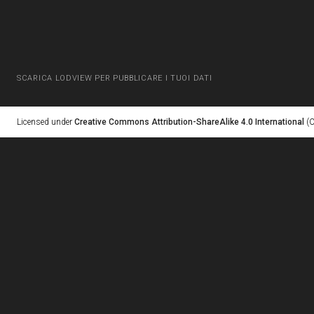
SCARICA LODVIEW PER PUBBLICARE I TUOI DATI
Licensed under
Creative Commons Attribution-ShareAlike 4.0 International
(C