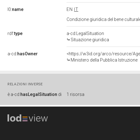
l0:
name
EN
IT
Condizione giuridica del bene cultura
rdf:
type
a-cd:LegalSituation
Situazione giuridica
a-cd:
hasOwner
<https://w3id.org/arco/resource/
Ministero della Pubblica Istruzione
RELAZIONI INVERSE
è
a-cd:
hasLegalSituation
di
1 risorsa