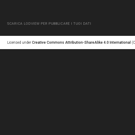
SCARICA LODVIEW PER PUBBLICARE I TUOI DATI
Licensed under
Creative Commons Attribution-ShareAlike 4.0 International
(C