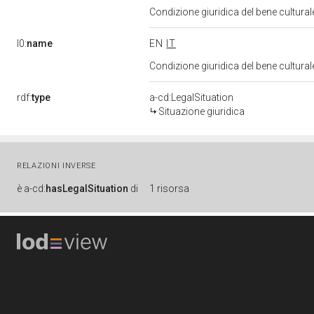
Condizione giuridica del bene cultural
l0:
name
EN
IT
Condizione giuridica del bene cultural
rdf:
type
a-cd:LegalSituation
Situazione giuridica
RELAZIONI INVERSE
è
a-cd:
hasLegalSituation
di
1 risorsa