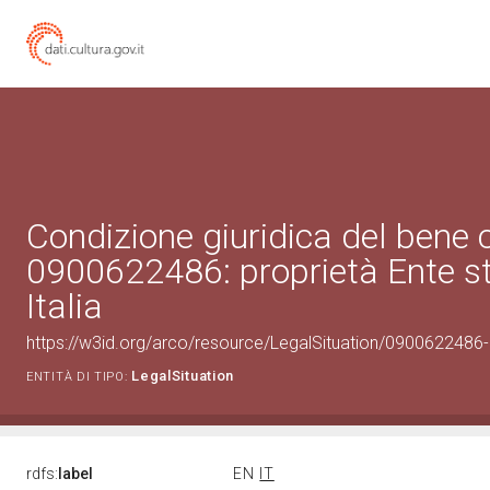
Condizione giuridica del bene 
0900622486: proprietà Ente st
Italia
https://w3id.org/arco/resource/LegalSituation/0900622486-leg
LegalSituation
ENTITÀ DI TIPO:
rdfs:
label
EN
IT