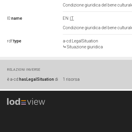
Condizione giuridica del bene cultural
l0:
name
EN
IT
Condizione giuridica del bene cultural
rdf:
type
a-cd:LegalSituation
Situazione giuridica
RELAZIONI INVERSE
è
a-cd:
hasLegalSituation
di
1 risorsa