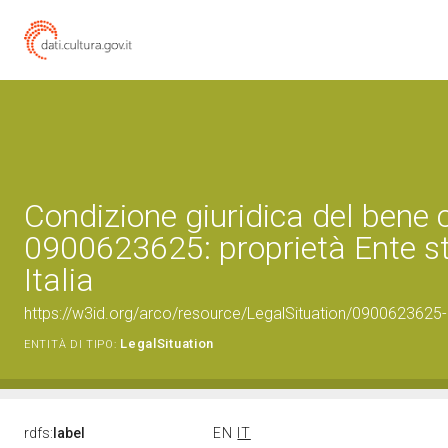
Condizione giuridica del bene 
0900623625: proprietà Ente st
Italia
https://w3id.org/arco/resource/LegalSituation/0900623625-leg
LegalSituation
ENTITÀ DI TIPO:
rdfs:
label
EN
IT