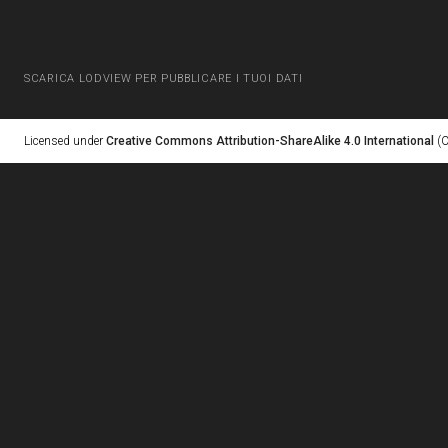
SCARICA LODVIEW PER PUBBLICARE I TUOI DATI
Licensed under
Creative Commons Attribution-ShareAlike 4.0 International
(C