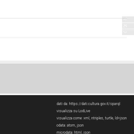
dati da:
https://dati.cultura.gov.it/sparql
visualizza su LodLive
visualizza come:
xml
,
ntriples
,
turtle
,
ld+json
odata:
atom
,
json
microdata:
html
,
json