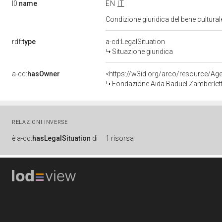
l0:
name
EN
IT
Condizione giuridica del bene cultura
rdf:
type
a-cd:LegalSituation
Situazione giuridica
a-cd:
hasOwner
<https://w3id.org/arco/resource/
Fondazione Aida Baduel Zamberlett
RELAZIONI INVERSE
è
a-cd:
hasLegalSituation
di
1 risorsa