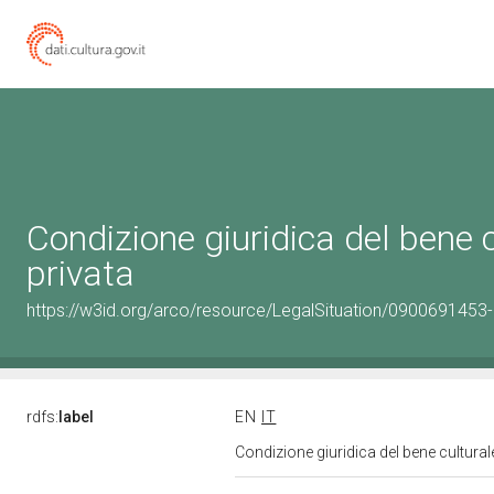
Condizione giuridica del bene
privata
https://w3id.org/arco/resource/LegalSituation/0900691453-le
rdfs:
label
EN
IT
Condizione giuridica del bene cultura