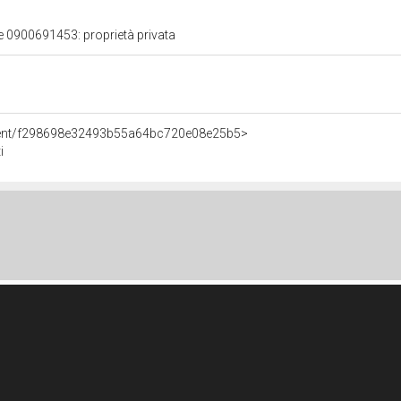
le 0900691453: proprietà privata
Agent/f298698e32493b55a64bc720e08e25b5>
i