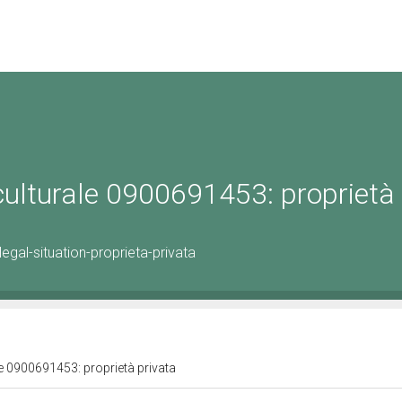
 culturale 0900691453: proprietà
gal-situation-proprieta-privata
le 0900691453: proprietà privata