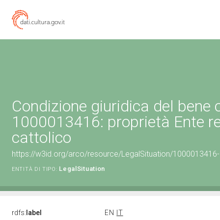
Condizione giuridica del bene 
1000013416: proprietà Ente re
cattolico
https://w3id.org/arco/resource/LegalSituation/1000013416-le
LegalSituation
ENTITÀ DI TIPO:
rdfs:
label
EN
IT