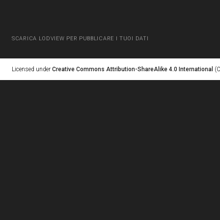
SCARICA LODVIEW PER PUBBLICARE I TUOI DATI
Licensed under
Creative Commons Attribution-ShareAlike 4.0 International
(C