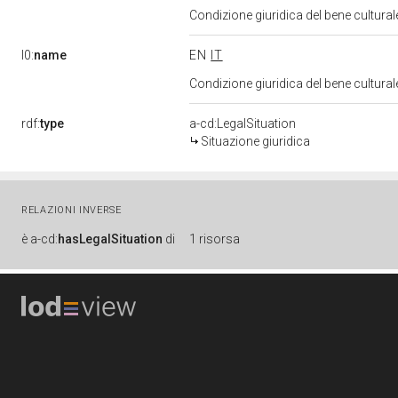
Condizione giuridica del bene cultura
l0:
name
EN
IT
Condizione giuridica del bene cultura
rdf:
type
a-cd:LegalSituation
Situazione giuridica
RELAZIONI INVERSE
è
a-cd:
hasLegalSituation
di
1 risorsa