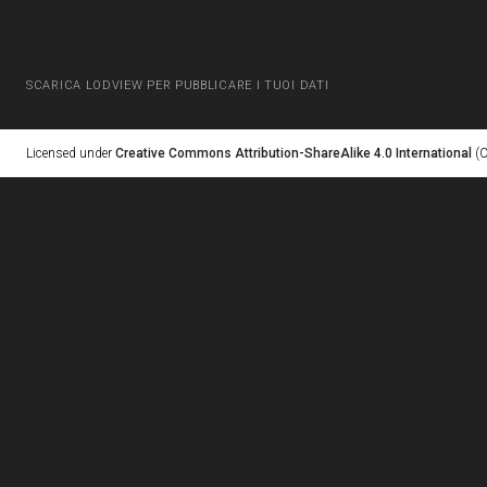
SCARICA LODVIEW PER PUBBLICARE I TUOI DATI
Licensed under
Creative Commons Attribution-ShareAlike 4.0 International
(C