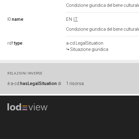
Condizione giuridica del bene cultura
l0:
name
EN
IT
Condizione giuridica del bene cultura
rdf:
type
a-cd:LegalSituation
Situazione giuridica
RELAZIONI INVERSE
è
a-cd:
hasLegalSituation
di
1 risorsa