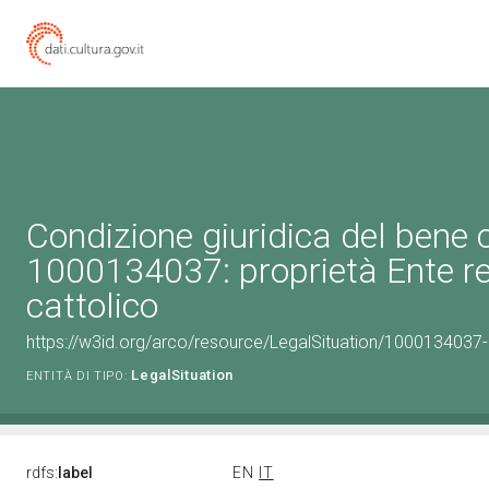
Condizione giuridica del bene 
1000134037: proprietà Ente re
cattolico
https://w3id.org/arco/resource/LegalSituation/1000134037-le
LegalSituation
ENTITÀ DI TIPO:
rdfs:
label
EN
IT