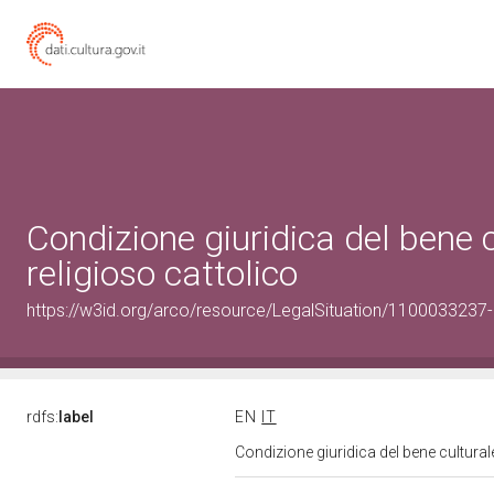
Condizione giuridica del bene
religioso cattolico
https://w3id.org/arco/resource/LegalSituation/1100033237-le
rdfs:
label
EN
IT
Condizione giuridica del bene cultura