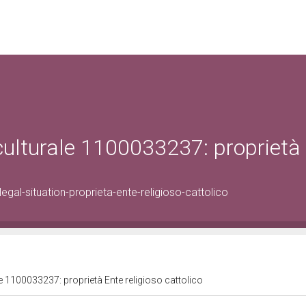
 culturale 1100033237: proprietà
gal-situation-proprieta-ente-religioso-cattolico
le 1100033237: proprietà Ente religioso cattolico