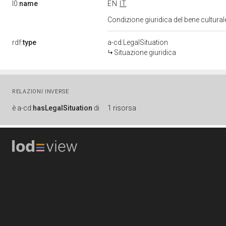
l0:
name
EN
IT
Condizione giuridica del bene cultura
rdf:
type
a-cd:LegalSituation
Situazione giuridica
RELAZIONI INVERSE
è
a-cd:
hasLegalSituation
di
1 risorsa