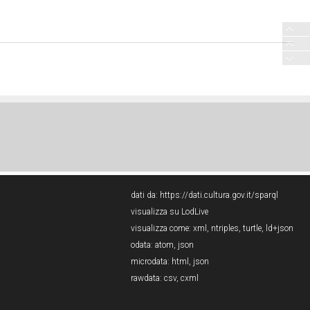
dati da:
https://dati.cultura.gov.it/sparql
visualizza su LodLive
visualizza come:
xml
,
ntriples
,
turtle
,
ld+json
odata:
atom
,
json
microdata:
html
,
json
rawdata:
csv
,
cxml