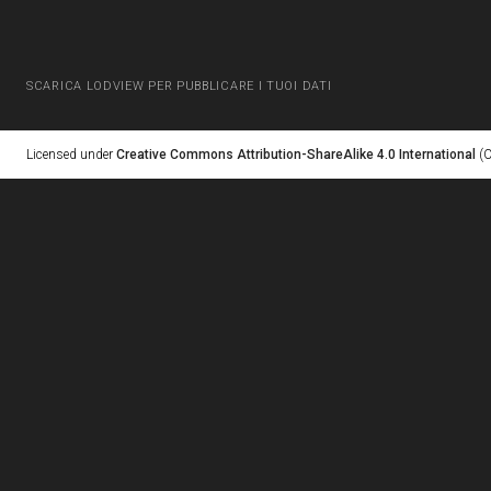
SCARICA LODVIEW PER PUBBLICARE I TUOI DATI
Licensed under
Creative Commons Attribution-ShareAlike 4.0 International
(C