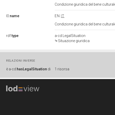
Condizione giuridica del bene cultura
l0:
name
EN
IT
Condizione giuridica del bene cultura
rdf:
type
a-cd:LegalSituation
Situazione giuridica
RELAZIONI INVERSE
è
a-cd:
hasLegalSituation
di
1 risorsa