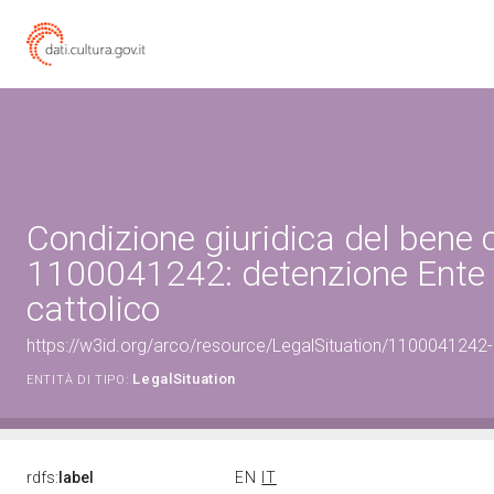
Condizione giuridica del bene 
1100041242: detenzione Ente 
cattolico
https://w3id.org/arco/resource/LegalSituation/1100041242-le
LegalSituation
ENTITÀ DI TIPO:
rdfs:
label
EN
IT