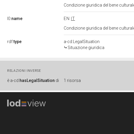
Condizione giuridica del bene cultura
l0:
name
EN
IT
Condizione giuridica del bene cultura
rdf:
type
a-cd:LegalSituation
Situazione giuridica
RELAZIONI INVERSE
è
a-cd:
hasLegalSituation
di
1 risorsa