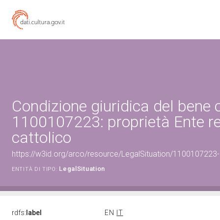
Condizione giuridica del bene 
1100107223: proprietà Ente re
cattolico
https://w3id.org/arco/resource/LegalSituation/1100107223-le
LegalSituation
ENTITÀ DI TIPO:
rdfs:
label
EN
IT