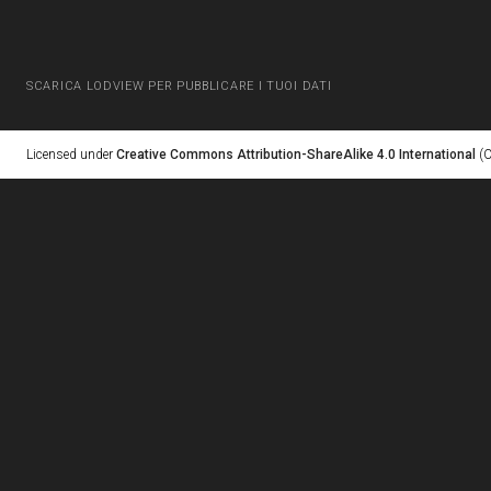
SCARICA LODVIEW PER PUBBLICARE I TUOI DATI
Licensed under
Creative Commons Attribution-ShareAlike 4.0 International
(C