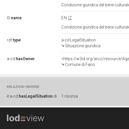
Condizione giuridica del bene cultural
l0:
name
EN
IT
Condizione giuridica del bene cultural
rdf:
type
a-cd:LegalSituation
Situazione giuridica
a-cd:
hasOwner
<https://w3id.org/arco/resource/A
Comune di Fano
RELAZIONI INVERSE
è
a-cd:
hasLegalSituation
di
1 risorsa