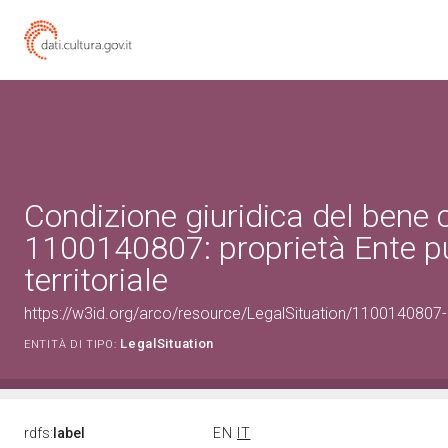
Condizione giuridica del bene 
1100140807: proprietà Ente p
territoriale
https://w3id.org/arco/resource/LegalSituation/1100140807-leg
LegalSituation
ENTITÀ DI TIPO:
rdfs:
label
EN
IT