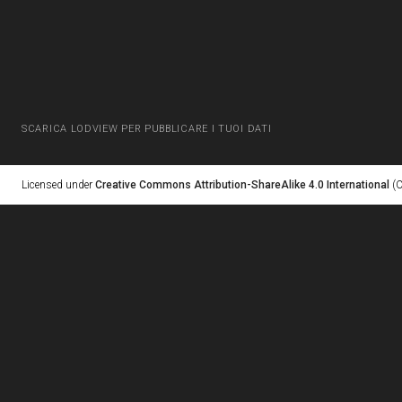
SCARICA LODVIEW PER PUBBLICARE I TUOI DATI
Licensed under
Creative Commons Attribution-ShareAlike 4.0 International
(C