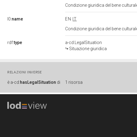
Condizione giuridica del bene cultura
l0:
name
EN
IT
Condizione giuridica del bene cultura
rdf:
type
a-cd:LegalSituation
Situazione giuridica
RELAZIONI INVERSE
è
a-cd:
hasLegalSituation
di
1 risorsa