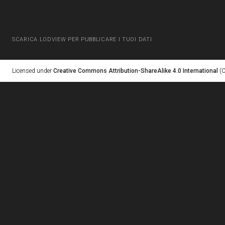
SCARICA LODVIEW PER PUBBLICARE I TUOI DATI
Licensed under
Creative Commons Attribution-ShareAlike 4.0 International
(C