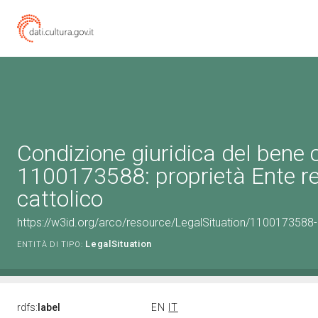
Condizione giuridica del bene 
1100173588: proprietà Ente re
cattolico
https://w3id.org/arco/resource/LegalSituation/1100173588-le
LegalSituation
ENTITÀ DI TIPO:
rdfs:
label
EN
IT