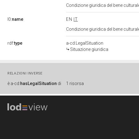
Condizione giuridica del bene cultura
l0:
name
EN
IT
Condizione giuridica del bene cultura
rdf:
type
a-cd:LegalSituation
Situazione giuridica
RELAZIONI INVERSE
è
a-cd:
hasLegalSituation
di
1 risorsa