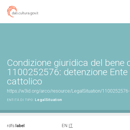
Condizione giuridica del bene 
1100252576: detenzione Ente 
cattolico
https://w3id.org/arco/resource/LegalSituation/1100252576-le
LegalSituation
ENTITÀ DI TIPO:
rdfs:
label
EN
IT