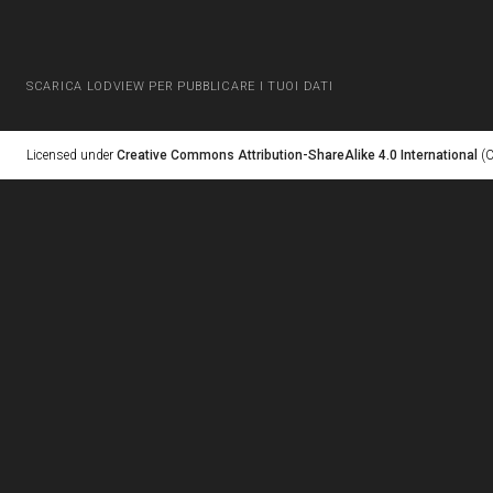
SCARICA LODVIEW PER PUBBLICARE I TUOI DATI
Licensed under
Creative Commons Attribution-ShareAlike 4.0 International
(C