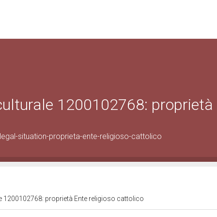
 culturale 1200102768: proprietà
gal-situation-proprieta-ente-religioso-cattolico
le 1200102768: proprietà Ente religioso cattolico