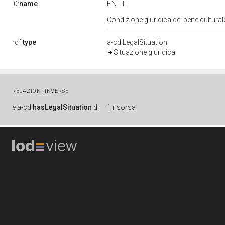
l0:
name
EN
IT
Condizione giuridica del bene cultura
rdf:
type
a-cd:LegalSituation
Situazione giuridica
RELAZIONI INVERSE
è
a-cd:
hasLegalSituation
di
1 risorsa