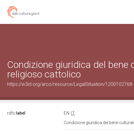
Condizione giuridica del bene
religioso cattolico
https://w3id.org/arco/resource/LegalSituation/1200102768-le
rdfs:
label
EN
IT
Condizione giuridica del bene cultura