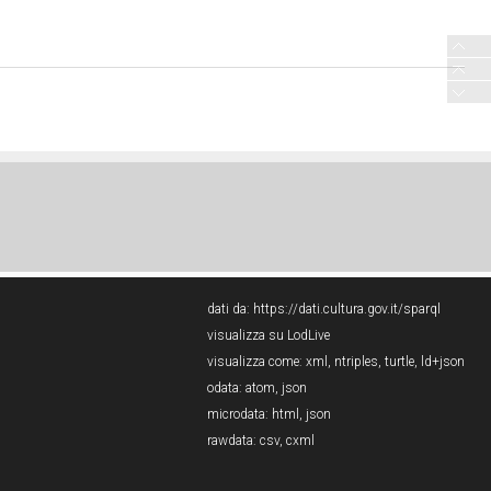
dati da:
https://dati.cultura.gov.it/sparql
visualizza su LodLive
visualizza come:
xml
,
ntriples
,
turtle
,
ld+json
odata:
atom
,
json
microdata:
html
,
json
rawdata:
csv
,
cxml