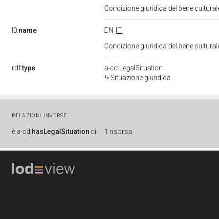
Condizione giuridica del bene cultura
l0:
name
EN
IT
Condizione giuridica del bene cultura
rdf:
type
a-cd:LegalSituation
Situazione giuridica
RELAZIONI INVERSE
è
a-cd:
hasLegalSituation
di
1 risorsa