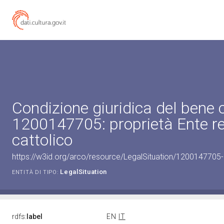
Condizione giuridica del bene 
1200147705: proprietà Ente re
cattolico
https://w3id.org/arco/resource/LegalSituation/1200147705-le
LegalSituation
ENTITÀ DI TIPO:
rdfs:
label
EN
IT