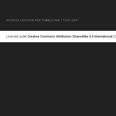
SCARICA LODVIEW PER PUBBLICARE I TUOI DATI
Licensed under
Creative Commons Attribution-ShareAlike 4.0 International
(C