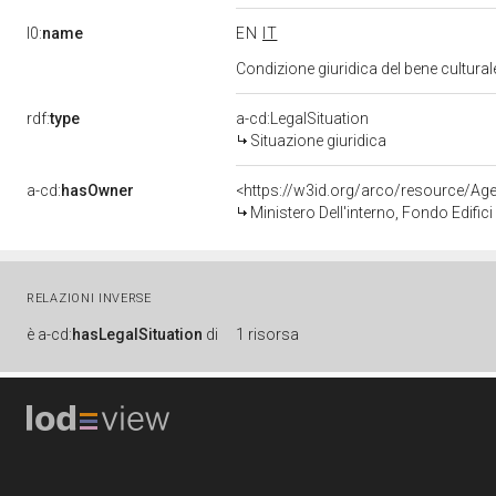
l0:
name
EN
IT
Condizione giuridica del bene cultura
rdf:
type
a-cd:LegalSituation
Situazione giuridica
a-cd:
hasOwner
<https://w3id.org/arco/resource/
Ministero Dell'interno, Fondo Edifici D
RELAZIONI INVERSE
è
a-cd:
hasLegalSituation
di
1 risorsa