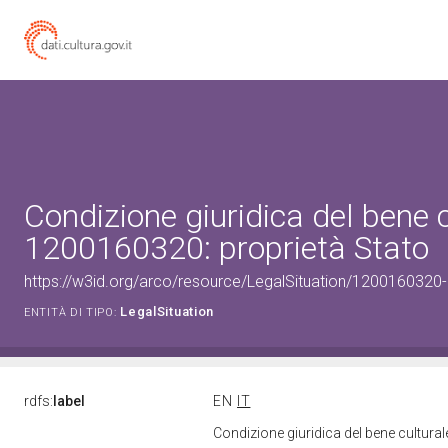
Condizione giuridica del bene 
1200160320: proprietà Stato
https://w3id.org/arco/resource/LegalSituation/1200160320-le
LegalSituation
ENTITÀ DI TIPO:
rdfs:
label
EN
IT
Condizione giuridica del bene cultura