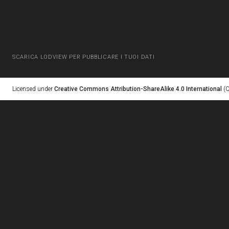
SCARICA LODVIEW PER PUBBLICARE I TUOI DATI
Licensed under
Creative Commons Attribution-ShareAlike 4.0 International
(C