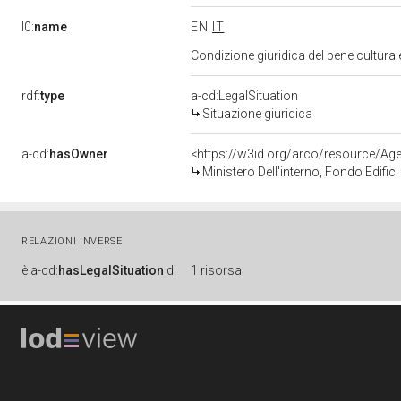
l0:
name
EN
IT
Condizione giuridica del bene cultura
rdf:
type
a-cd:LegalSituation
Situazione giuridica
a-cd:
hasOwner
<https://w3id.org/arco/resource/
Ministero Dell'interno, Fondo Edifici D
RELAZIONI INVERSE
è
a-cd:
hasLegalSituation
di
1 risorsa