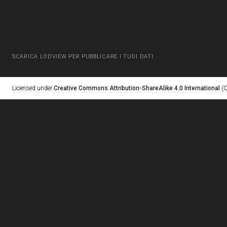
SCARICA LODVIEW PER PUBBLICARE I TUOI DATI
Licensed under
Creative Commons Attribution-ShareAlike 4.0 International
(C