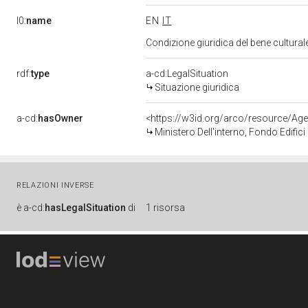
l0:
name
EN
IT
Condizione giuridica del bene cultura
rdf:
type
a-cd:LegalSituation
Situazione giuridica
a-cd:
hasOwner
<https://w3id.org/arco/resource/
Ministero Dell'interno, Fondo Edifici D
RELAZIONI INVERSE
è
a-cd:
hasLegalSituation
di
1 risorsa