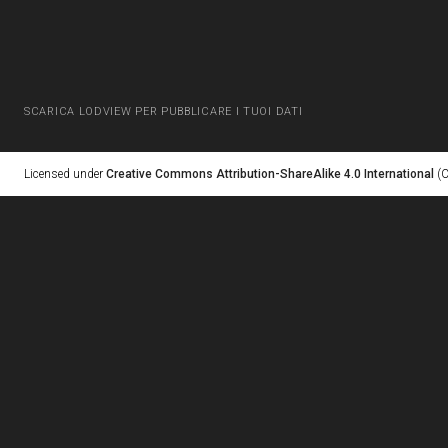
SCARICA LODVIEW PER PUBBLICARE I TUOI DATI
Licensed under
Creative Commons Attribution-ShareAlike 4.0 International
(C