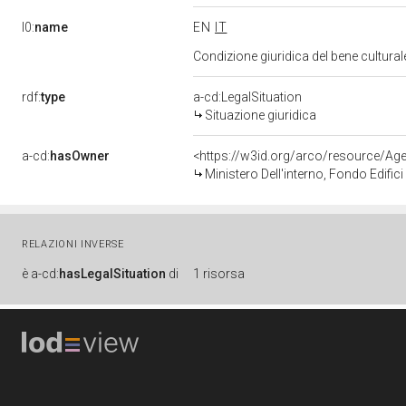
l0:
name
EN
IT
Condizione giuridica del bene cultura
rdf:
type
a-cd:LegalSituation
Situazione giuridica
a-cd:
hasOwner
<https://w3id.org/arco/resource/
Ministero Dell'interno, Fondo Edifici D
RELAZIONI INVERSE
è
a-cd:
hasLegalSituation
di
1 risorsa