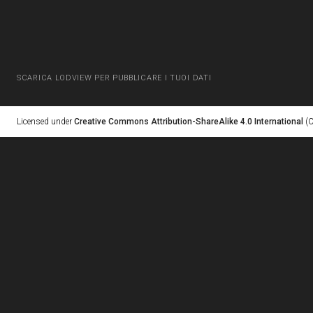
SCARICA LODVIEW PER PUBBLICARE I TUOI DATI
Licensed under
Creative Commons Attribution-ShareAlike 4.0 International
(C