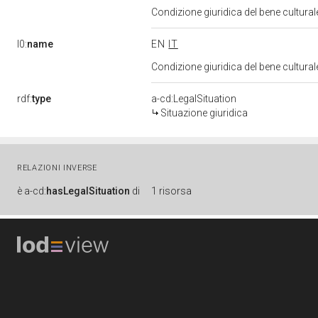
Condizione giuridica del bene cultura
l0:
name
EN
IT
Condizione giuridica del bene cultura
rdf:
type
a-cd:LegalSituation
Situazione giuridica
RELAZIONI INVERSE
è
a-cd:
hasLegalSituation
di
1 risorsa