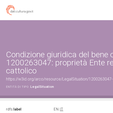
Condizione giuridica del bene 
1200263047: proprietà Ente re
cattolico
https://w3id.org/arco/resource/LegalSituation/1200263047-le
LegalSituation
ENTITÀ DI TIPO:
rdfs:
label
EN
IT