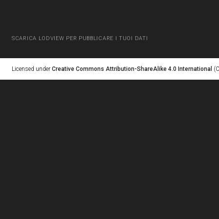
SCARICA LODVIEW PER PUBBLICARE I TUOI DATI
Licensed under
Creative Commons Attribution-ShareAlike 4.0 International
(C