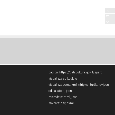
dati da:
https://dati.cultura.gov.it/sparql
visualizza su LodLive
visualizza come:
xml
,
ntriples
,
turtle
,
ld+json
odata:
atom
,
json
microdata:
html
,
json
rawdata:
csv
,
cxml