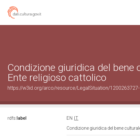
Condizione giuridica del bene
Ente religioso cattolico
https://w3id.org/arco/resource/LegalSituation/1200263727-le
rdfs:
label
EN
IT
Condizione giuridica del bene cultura