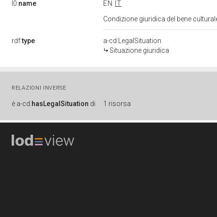
l0:
name
EN
IT
Condizione giuridica del bene cultura
rdf:
type
a-cd:LegalSituation
Situazione giuridica
RELAZIONI INVERSE
è
a-cd:
hasLegalSituation
di
1 risorsa