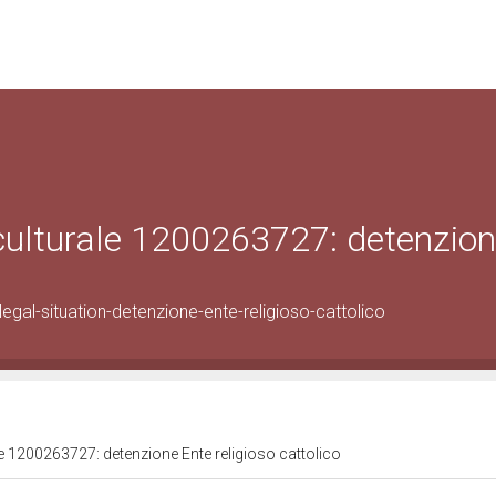
 culturale 1200263727: detenzio
gal-situation-detenzione-ente-religioso-cattolico
le 1200263727: detenzione Ente religioso cattolico