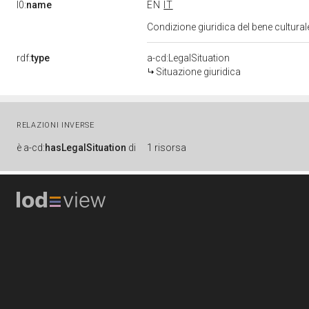
l0:
name
EN
IT
Condizione giuridica del bene cultura
rdf:
type
a-cd:LegalSituation
Situazione giuridica
RELAZIONI INVERSE
è
a-cd:
hasLegalSituation
di
1 risorsa