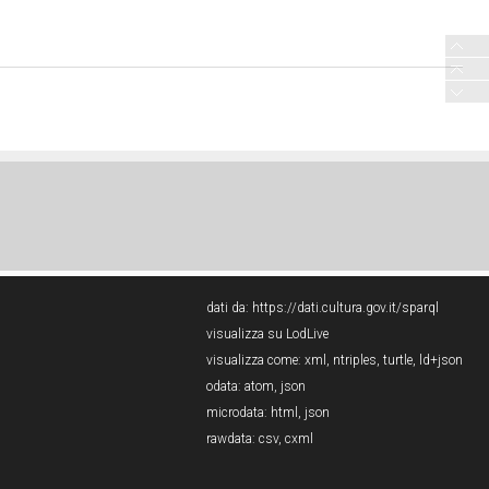
dati da:
https://dati.cultura.gov.it/sparql
visualizza su LodLive
visualizza come:
xml
,
ntriples
,
turtle
,
ld+json
odata:
atom
,
json
microdata:
html
,
json
rawdata:
csv
,
cxml