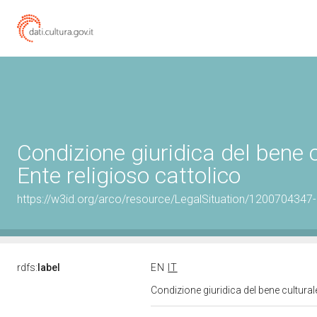
Condizione giuridica del bene
Ente religioso cattolico
https://w3id.org/arco/resource/LegalSituation/1200704347-le
rdfs:
label
EN
IT
Condizione giuridica del bene cultura