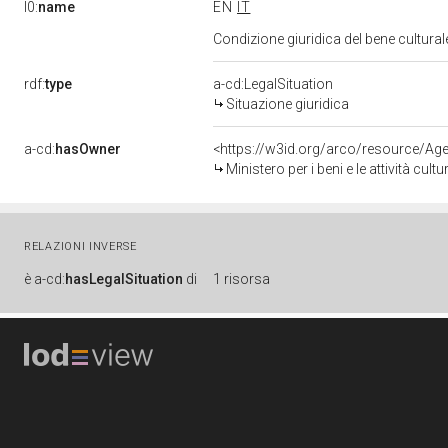
l0:
name
EN
IT
Condizione giuridica del bene cultura
rdf:
type
a-cd:LegalSituation
Situazione giuridica
a-cd:
hasOwner
<https://w3id.org/arco/resource/
Ministero per i beni e le attività cultur
RELAZIONI INVERSE
è
a-cd:
hasLegalSituation
di
1 risorsa