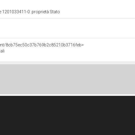
le 1201033411-0: proprietà Stato
Agent/8cb75ec50c37b769b2c85210b3716feb>
ali