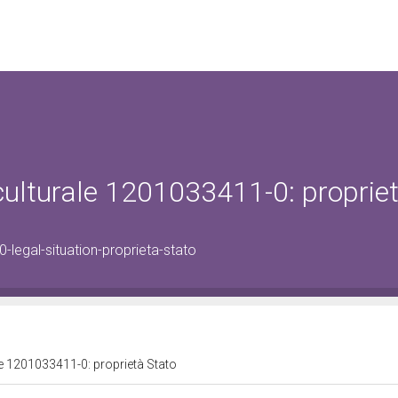
 culturale 1201033411-0: proprie
legal-situation-proprieta-stato
le 1201033411-0: proprietà Stato