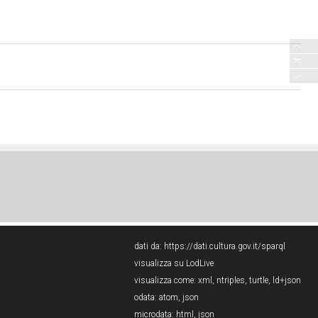
dati da:
https://dati.cultura.gov.it/sparql
visualizza su LodLive
visualizza come:
xml
,
ntriples
,
turtle
,
ld+json
odata:
atom
,
json
microdata:
html
,
json