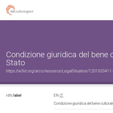
Condizione giuridica del bene
Stato
https://w3id.org/arco/resource/LegalSituation/1201033411-0-
rdfs:
label
EN
IT
Condizione giuridica del bene cultura