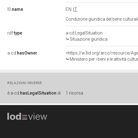
l0:
name
EN
IT
Condizione giuridica del bene cultur
rdf:
type
a-cd:LegalSituation
Situazione giuridica
a-cd:
hasOwner
<https://w3id.org/arco/resource/
Ministero per i beni e le attività cultur
RELAZIONI INVERSE
è
a-cd:
hasLegalSituation
di
1 risorsa