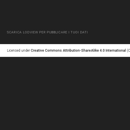
SCARICA LODVIEW PER PUBBLICARE I TUOI DATI
Licensed under
Creative Commons Attribution-ShareAlike 4.0 International
(C