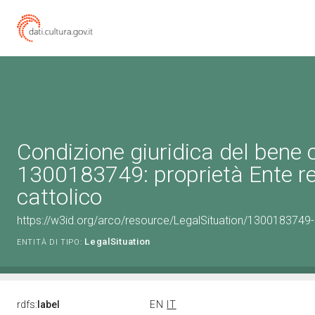
Condizione giuridica del bene 
1300183749: proprietà Ente re
cattolico
https://w3id.org/arco/resource/LegalSituation/1300183749-le
LegalSituation
ENTITÀ DI TIPO:
rdfs:
label
EN
IT