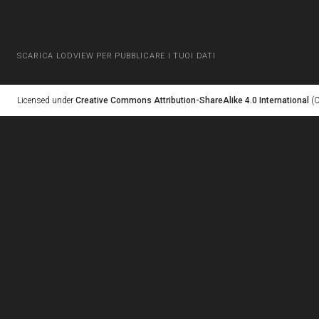
SCARICA LODVIEW PER PUBBLICARE I TUOI DATI
Licensed under
Creative Commons Attribution-ShareAlike 4.0 International
(C