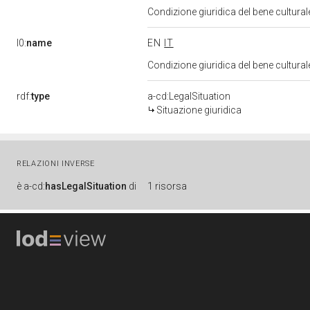
Condizione giuridica del bene cultura
l0:
name
EN
IT
Condizione giuridica del bene cultura
rdf:
type
a-cd:LegalSituation
Situazione giuridica
RELAZIONI INVERSE
è
a-cd:
hasLegalSituation
di
1 risorsa