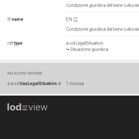
Condizione giuridica del bene cultura
l0:
name
EN
IT
Condizione giuridica del bene cultura
rdf:
type
a-cd:LegalSituation
Situazione giuridica
RELAZIONI INVERSE
è
a-cd:
hasLegalSituation
di
1 risorsa