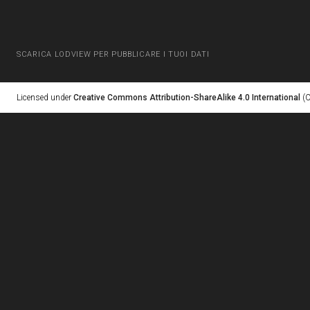
SCARICA LODVIEW PER PUBBLICARE I TUOI DATI
Licensed under
Creative Commons Attribution-ShareAlike 4.0 International
(C