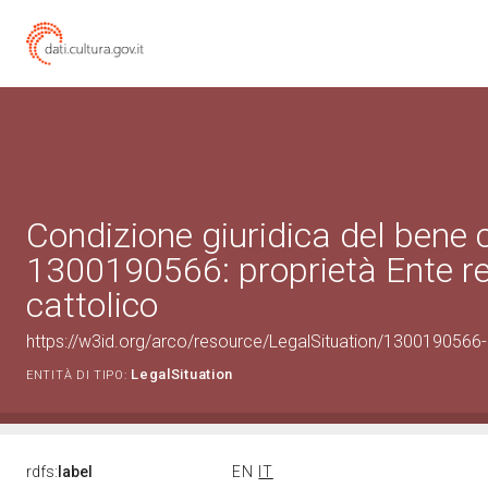
Condizione giuridica del bene 
1300190566: proprietà Ente re
cattolico
https://w3id.org/arco/resource/LegalSituation/1300190566-le
LegalSituation
ENTITÀ DI TIPO:
rdfs:
label
EN
IT