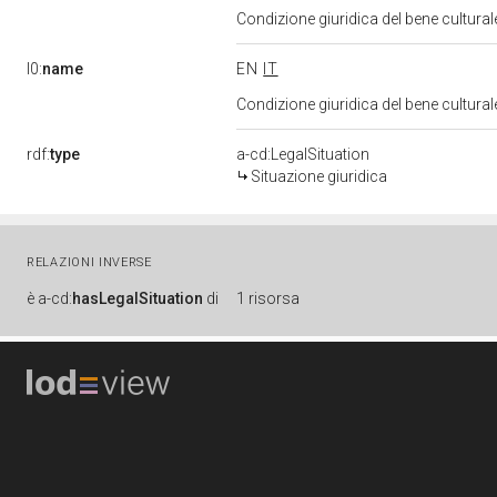
Condizione giuridica del bene cultura
l0:
name
EN
IT
Condizione giuridica del bene cultura
rdf:
type
a-cd:LegalSituation
Situazione giuridica
RELAZIONI INVERSE
è
a-cd:
hasLegalSituation
di
1 risorsa