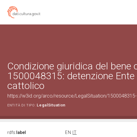
Condizione giuridica del bene 
1500048315: detenzione Ente 
cattolico
https://w3id.org/arco/resource/LegalSituation/1500048315-le
LegalSituation
ENTITÀ DI TIPO:
rdfs:
label
EN
IT