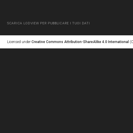
SCARICA LODVIEW PER PUBBLICARE I TUOI DATI
Licensed under
Creative Commons Attribution-ShareAlike 4.0 International
(C