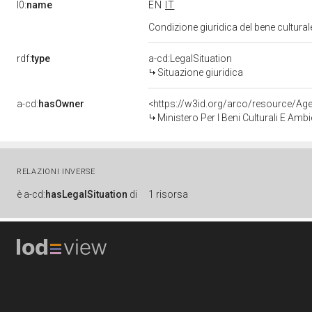
l0:
name
EN
IT
Condizione giuridica del bene cultura
rdf:
type
a-cd:LegalSituation
Situazione giuridica
a-cd:
hasOwner
<https://w3id.org/arco/resource/
Ministero Per I Beni Culturali E Amb
RELAZIONI INVERSE
è
a-cd:
hasLegalSituation
di
1 risorsa