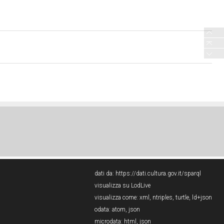
dati da:
https://dati.cultura.gov.it/sparql
visualizza su LodLive
visualizza come:
xml
,
ntriples
,
turtle
,
ld+json
odata:
atom
,
json
microdata:
html
,
json