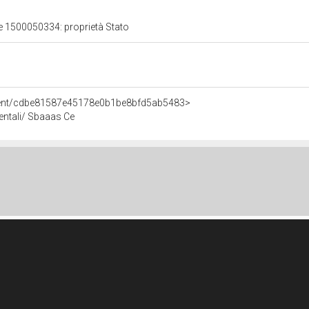
le 1500050334: proprietà Stato
Agent/cdbe81587e45178e0b1be8bfd5ab5483>
ientali/ Sbaaas Ce