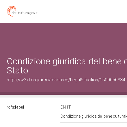
Condizione giuridica del bene
Stato
https://w3id.org/arco/resource/LegalSituation/1500050334-le
rdfs:
label
EN
IT
Condizione giuridica del bene cultura