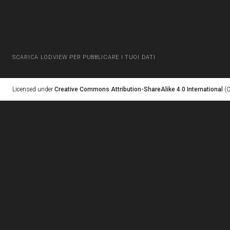
SCARICA LODVIEW PER PUBBLICARE I TUOI DATI
Licensed under
Creative Commons Attribution-ShareAlike 4.0 International
(C