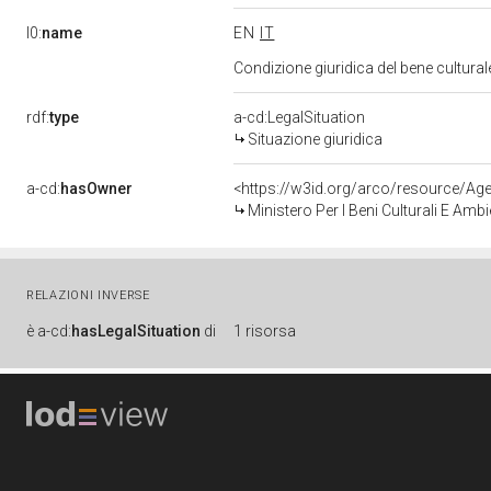
l0:
name
EN
IT
Condizione giuridica del bene cultura
rdf:
type
a-cd:LegalSituation
Situazione giuridica
a-cd:
hasOwner
<https://w3id.org/arco/resource/
Ministero Per I Beni Culturali E Amb
RELAZIONI INVERSE
è
a-cd:
hasLegalSituation
di
1 risorsa