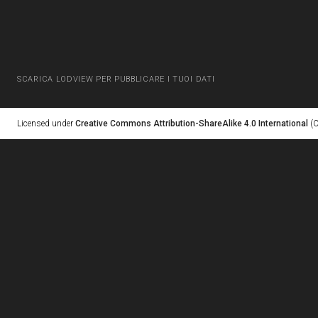
SCARICA LODVIEW PER PUBBLICARE I TUOI DATI
Licensed under
Creative Commons Attribution-ShareAlike 4.0 International
(C