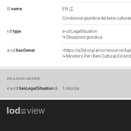
l0:
name
EN
IT
Condizione giuridica del bene cultura
rdf:
type
a-cd:LegalSituation
Situazione giuridica
a-cd:
hasOwner
<https://w3id.org/arco/resource/
Ministero Per I Beni Culturali Ed Am
RELAZIONI INVERSE
è
a-cd:
hasLegalSituation
di
1 risorsa