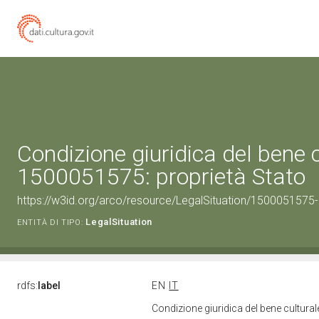
Condizione giuridica del bene 
1500051575: proprietà Stato
https://w3id.org/arco/resource/LegalSituation/1500051575-le
LegalSituation
ENTITÀ DI TIPO:
rdfs:
label
EN
IT
Condizione giuridica del bene cultura