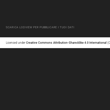
SCARICA LODVIEW PER PUBBLICARE I TUOI DATI
Licensed under
Creative Commons Attribution-ShareAlike 4.0 International
(C