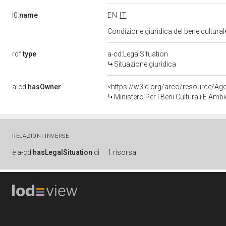
l0:
name
EN
IT
Condizione giuridica del bene cultura
rdf:
type
a-cd:LegalSituation
Situazione giuridica
a-cd:
hasOwner
<https://w3id.org/arco/resource/
Ministero Per I Beni Culturali E Amb
RELAZIONI INVERSE
è
a-cd:
hasLegalSituation
di
1 risorsa