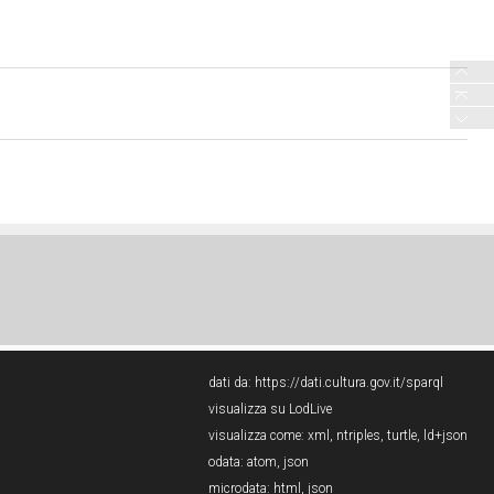
dati da:
https://dati.cultura.gov.it/sparql
visualizza su LodLive
visualizza come:
xml
,
ntriples
,
turtle
,
ld+json
odata:
atom
,
json
microdata:
html
,
json