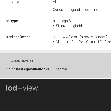
l0:
name
EN
IT
Condizione giuridica del bene cultura
rdf:
type
a-cd:LegalSituation
Situazione giuridica
a-cd:
hasOwner
<https://w3id.org/arco/resource/
Ministero Per I Beni Culturali Ed Am
RELAZIONI INVERSE
è
a-cd:
hasLegalSituation
di
1 risorsa