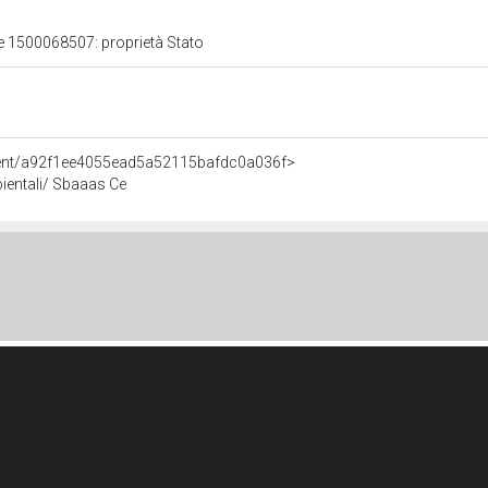
le 1500068507: proprietà Stato
Agent/a92f1ee4055ead5a52115bafdc0a036f>
bientali/ Sbaaas Ce