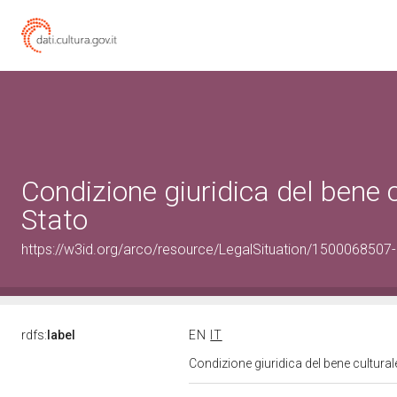
Condizione giuridica del bene
Stato
https://w3id.org/arco/resource/LegalSituation/1500068507-le
rdfs:
label
EN
IT
Condizione giuridica del bene cultura