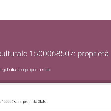
 culturale 1500068507: proprietà
gal-situation-proprieta-stato
le 1500068507: proprietà Stato